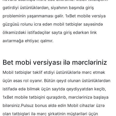
gətirdiyi üstünlüklərdən, siyahının başında giriş
probleminin yaşanmaması gəlir. 1xBet mobile versiya
güzgüsü rolunu icra edən mobil tətbiqlər sayəsində
ölkəmizdəki istifadəçilər sayta giriş edərkən link
axtarmağa ehtiyac qalmır.
Bet mobi versiyası ilə mərcləriniz
Mobil tətbiqlər təklif etdiyi üstünlüklərlə mərc etmək
üçün əsas rol oyanır. Bütün qeyd olunan üstünlüklərdən
istifadə edə bilmək üçün saytda qeydiyyatdan keçib,
1xBet mobile tətbiqini quraşdırıb, mərclərinizə başlaya
bilərsiniz.Pulsuz bonus əldə edin Mobil cihazlar üzrə
olan tətbiqləri ilə mərc şirkətinin müştəriləri üçün