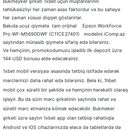
Bukmeyker şirkəti 1xBet üçün müştərilərinin
təhlükəsizliyi hər zaman əsas faktordur və bu sahəyə
hər zaman xüsusi diqqət göstərirlər.
Bakıda ucuz qiymətə tam orijinal Epson WorkForce
Pro WF-M5690DWF (C11CE37401) modelini iComp.az
saytından münasib qiymətə sifariş edə bilərsiniz.
Və həmçinin, promokodumuzu işlədib ilk depozit üzrə
144 USD bonusu əldə edəcəksiniz.
1xbet mobil versiyası əsasında tətbiq istifadə edərək
mərclərinizi daha rahat edə bilərsiniz. Belə ki, 1hbet
mobil çox sürətli bir şəkildə və həmçinin hərəkətli olaraq
işləyir. Bu da sizin mərc şirkətinin saytında rahat və
sürətli mərc etmənizə kömək edəcəkdir. Bukmeker
şirkəti üzrə saytın 1xbet app olan tətbiqi rahatlıqla
Android və IOS cihazlarınızda eləcə də tabletlərdə də