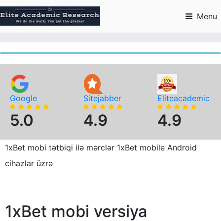
Skip
to
Menu
content
Google
Sitejabber
Eliteacademic
5.0
4.9
4.9
1xBet mobi tətbiqi ilə mərclər 1xBet mobile Android
cihazlar üzrə
1xBet mobi versiya