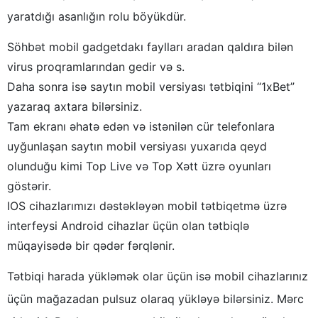
yaratdığı asanlığın rolu böyükdür.
Söhbət mobil gadgetdakı faylları aradan qaldıra bilən
virus proqramlarından gedir və s.
Daha sonra isə saytın mobil versiyası tətbiqini “1xBet”
yazaraq axtara bilərsiniz.
Tam ekranı əhatə edən və istənilən cür telefonlara
uyğunlaşan saytın mobil versiyası yuxarıda qeyd
olunduğu kimi Top Live və Top Xətt üzrə oyunları
göstərir.
IOS cihazlarımızı dəstəkləyən mobil tətbiqetmə üzrə
interfeysi Android cihazlar üçün olan tətbiqlə
müqayisədə bir qədər fərqlənir.
Tətbiqi harada yükləmək olar üçün isə mobil cihazlarınız
üçün mağazadan pulsuz olaraq yükləyə bilərsiniz. Mərc