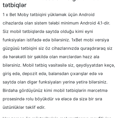
tətbiqlər
1 x Bet Moby tətbiqini yükləmək üçün Android
cihazlarda olan sistem tələbi minimum Android 4.1-dir.
Siz mobil tətbiqlərdə saytda olduğu kimi eyni
funksiyaları istifadə edə bilərsiniz. 1xBet mobi versiya
güzgüsü tətbiqini siz öz cihazlarınızda quraşdıraraq siz
də hərəkətli bir şəkildə olan mərclərdən həzz ala
bilərsiniz. Mobil tətbiq vasitəsilə siz, qeydiyyatdan keçə,
giriş edə, depozit edə, balansdan çıxarışlar edə və
saytda olan digər funksiyaları yerinə yetirə bilərsiniz.
Birdaha gördüyünüz kimi mobil tətbiqlərin mərcetmə
prosesində rolu böyükdür və eləcə də sizə bir sıra
üstünlüklər təklif edir.