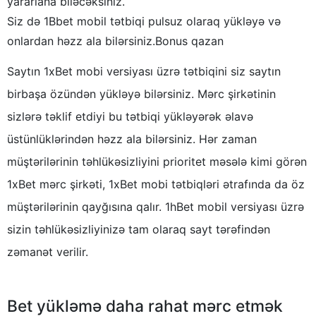
yararlana biləcəksiniz.
Siz də 1Bbet mobil tətbiqi pulsuz olaraq yükləyə və
onlardan həzz ala bilərsiniz.Bonus qazan
Saytın 1xBet mobi versiyası üzrə tətbiqini siz saytın
birbaşa özündən yükləyə bilərsiniz. Mərc şirkətinin
sizlərə təklif etdiyi bu tətbiqi yükləyərək əlavə
üstünlüklərindən həzz ala bilərsiniz. Hər zaman
müştərilərinin təhlükəsizliyini prioritet məsələ kimi görən
1xBet mərc şirkəti, 1xBet mobi tətbiqləri ətrafında da öz
müştərilərinin qayğısına qalır. 1hBet mobil versiyası üzrə
sizin təhlükəsizliyinizə tam olaraq sayt tərəfindən
zəmanət verilir.
Bet yükləmə daha rahat mərc etmək