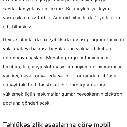
saytlardan yükləyə bilərsiniz. Bukmeyker yükləyin
vasitəsilə ilə siz tətbiqi Android cihazlarda 2 yolla əldə
edə bilərsiniz.
Demək olar ki, dərhal şəbəkədə xüsusi proqram təminatı
yükləmək və balansa böyük ödəniş almaq təklifləri
görünməyə başladı. Müvafiq proqram təminatının
tərtibatçıları, guya slot maşınının orijinal qorunmasından
yan keçməyə kömək edəcək bir proqramdan istifadə
etməyi təklif edirlər. Anketi doldurduqdan sonra
yükləmək üçün məlumatlar qumar həvəskarının elektron
poçtuna göndəriləcək.
Təhlükəsizlik əsaslarına görə mobil