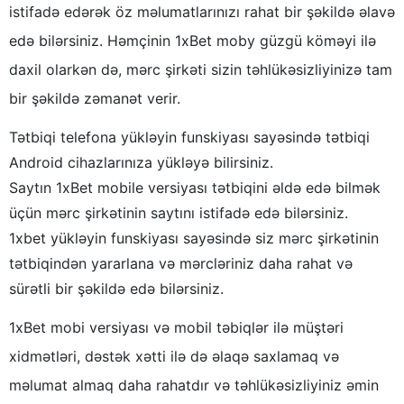
istifadə edərək öz məlumatlarınızı rahat bir şəkildə əlavə
edə bilərsiniz. Həmçinin 1xBet moby güzgü köməyi ilə
daxil olarkən də, mərc şirkəti sizin təhlükəsizliyinizə tam
bir şəkildə zəmanət verir.
Tətbiqi telefona yükləyin funskiyası sayəsində tətbiqi
Android cihazlarınıza yükləyə bilirsiniz.
Saytın 1xBet mobile versiyası tətbiqini əldə edə bilmək
üçün mərc şirkətinin saytını istifadə edə bilərsiniz.
1xbet yükləyin funskiyası sayəsində siz mərc şirkətinin
tətbiqindən yararlana və mərcləriniz daha rahat və
sürətli bir şəkildə edə bilərsiniz.
1xBet mobi versiyası və mobil təbiqlər ilə müştəri
xidmətləri, dəstək xətti ilə də əlaqə saxlamaq və
məlumat almaq daha rahatdır və təhlükəsizliyiniz əmin