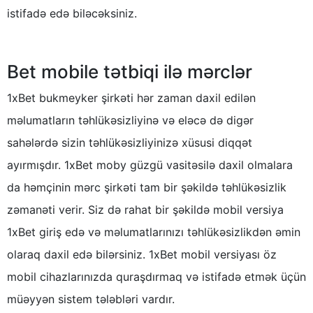
istifadə edə biləcəksiniz.
Bet mobile tətbiqi ilə mərclər
1xBet bukmeyker şirkəti hər zaman daxil edilən
məlumatların təhlükəsizliyinə və eləcə də digər
sahələrdə sizin təhlükəsizliyinizə xüsusi diqqət
ayırmışdır. 1xBet moby güzgü vasitəsilə daxil olmalara
da həmçinin mərc şirkəti tam bir şəkildə təhlükəsizlik
zəmanəti verir. Siz də rahat bir şəkildə mobil versiya
1xBet giriş edə və məlumatlarınızı təhlükəsizlikdən əmin
olaraq daxil edə bilərsiniz. 1xBet mobil versiyası öz
mobil cihazlarınızda quraşdırmaq və istifadə etmək üçün
müəyyən sistem tələbləri vardır.