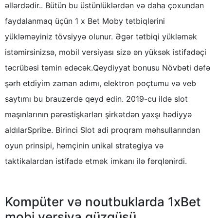
əllərdədir.. Bütün bu üstünlüklərdən və daha çoxundan
faydalanmaq üçün 1 x Bet Moby tətbiqlərini
yükləməyiniz tövsiyyə olunur. Əgər tətbiqi yükləmək
istəmirsinizsə, mobil versiyası sizə ən yüksək istifadəçi
təcrübəsi təmin edəcək.Qeydiyyat bonusu Növbəti dəfə
şərh etdiyim zaman adımı, elektron poçtumu və veb
saytımı bu brauzerdə qeyd edin. 2019-cu ildə slot
maşınlarının pərəstişkarları şirkətdən yaxşı hədiyyə
aldılarSpribe. Birinci Slot adi proqram məhsullarından
oyun prinsipi, həmçinin unikal strategiya və
taktikalardan istifadə etmək imkanı ilə fərqlənirdi.
Kompüter və noutbuklarda 1xBet
mobi versiya güzgüsü