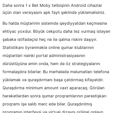
Daha sonra 1 x Bet Moby tətbiqinin Android cihazlar
üçün olan versiyasını apk faylı şəklində yükləməlisiniz.
Bu halda müştərinin sistemdə qeydiyyatdan keçməsinə
ehtiyac yoxdur. Böyük cekpotu daha tez vurmaq istəyən
şəbəkə istifadəçisi heç nə ilə qalma riskini daşıyır.
Statistikanı öyrənməklə online qumar klublarının
müştəriləri nəinki portal administrasiyasının
dürüstlüyünə əmin onda, həm də öz strategiyalarını
formalaşdıra bilərlər. Bu mərhələdə məlumatları telefona
yükləmək və quraşdırmanı başa çatdırmaq kifayətdir.
Quraşdırma minimum amount vaxt aparacaq. Görülən
hərəkətlərdən sonra qumar proqramlarının pərəstişkarı
proqramı işə salıb mərc edə bilər. Quraşdırılmış
proqramın interfeysi və virtual dizaynı orijinal onlayn