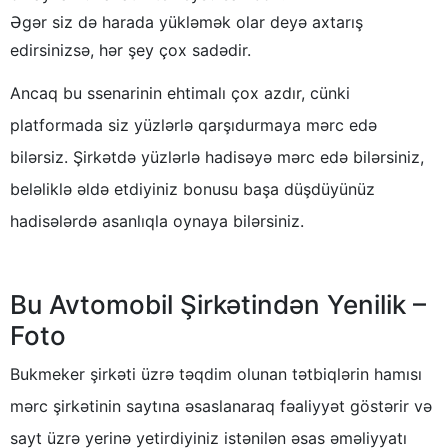
Əgər siz də harada yükləmək olar deyə axtarış
edirsinizsə, hər şey çox sadədir.
Ancaq bu ssenarinin ehtimalı çox azdır, cünki
platformada siz yüzlərlə qarşıdurmaya mərc edə
bilərsiz. Şirkətdə yüzlərlə hadisəyə mərc edə bilərsiniz,
beləliklə əldə etdiyiniz bonusu başa düşdüyünüz
hadisələrdə asanlıqla oynaya bilərsiniz.
Bu Avtomobil Şirkətindən Yenilik –
Foto
Bukmeker şirkəti üzrə təqdim olunan tətbiqlərin hamısı
mərc şirkətinin saytına əsaslanaraq fəaliyyət göstərir və
sayt üzrə yerinə yetirdiyiniz istənilən əsas əməliyyatı