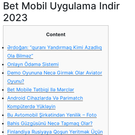
Bet Mobil Uygulama Indir
2023
Content
Ərdoğan: “quranı Yandırmaq Kimi Azadlıq
Ola Bilməz”
Onlayn Ödəmə Sistemi
Demo Oyununa Necə Girmək Olar Aviator
Oyunu?
Bet Mobile Tətbiqi Ilə Mərclər
Android Cihazlarda Və Parimatch
Kompüterdə Yükləyin
Bu Avtomobil Şirkətindən Yenilik – Foto
Bahis Güzgüsünü Necə Tapmaq Olar?
Finlandiya Rusiyaya Qoşun Yeritmək Üçün