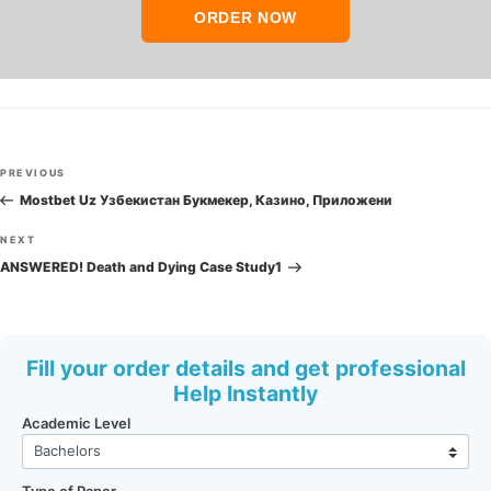
ORDER NOW
Post
Previous
PREVIOUS
navigation
Post
Mostbet Uz Узбекистан Букмекер, Казино, Приложени
Next
NEXT
Post
ANSWERED! Death and Dying Case Study1
Fill your order details and get professional
Help Instantly
Academic Level