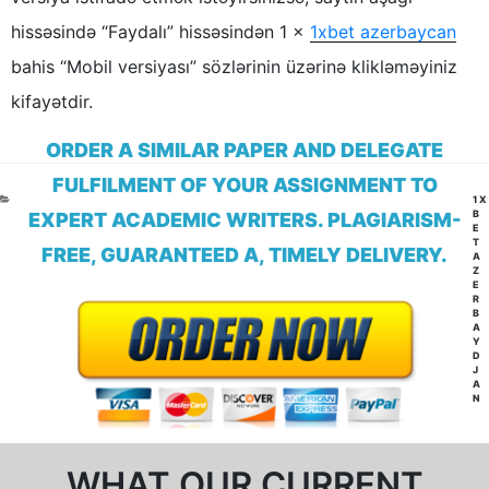
hissəsində “Faydalı” hissəsindən 1 x
1xbet azerbaycan
bahis “Mobil versiyası” sözlərinin üzərinə klikləməyiniz
kifayətdir.
ORDER A SIMILAR PAPER AND DELEGATE
FULFILMENT OF YOUR ASSIGNMENT TO
CA
1X
B
EXPERT ACADEMIC WRITERS. PLAGIARISM-
E
T
FREE, GUARANTEED A, TIMELY DELIVERY.
A
Z
E
R
B
A
Y
D
J
A
N
WHAT OUR CURRENT