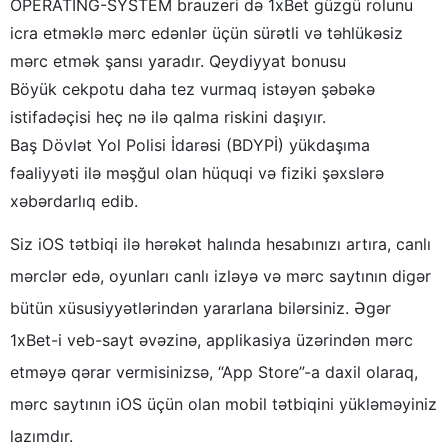
OPERATING-SYSTEM brauzeri də 1xBet güzgü rolunu
icra etməklə mərc edənlər üçün sürətli və təhlükəsiz
mərc etmək şansı yaradır. Qeydiyyat bonusu
Böyük cekpotu daha tez vurmaq istəyən şəbəkə
istifadəçisi heç nə ilə qalma riskini daşıyır.
Baş Dövlət Yol Polisi İdarəsi (BDYPİ) yükdaşıma
fəaliyyəti ilə məşğul olan hüquqi və fiziki şəxslərə
xəbərdarlıq edib.
Siz iOS tətbiqi ilə hərəkət halında hesabınızı artıra, canlı
mərclər edə, oyunları canlı izləyə və mərc saytının digər
bütün xüsusiyyətlərindən yararlana bilərsiniz. Əgər
1xBet-i veb-sayt əvəzinə, applikasiya üzərindən mərc
etməyə qərar vermisinizsə, “App Store”-a daxil olaraq,
mərc saytının iOS üçün olan mobil tətbiqini yükləməyiniz
lazımdır.