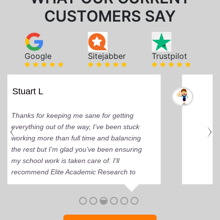
CUSTOMERS SAY
Google
Sitejabber
Trustpilot
Mindi D
Brilliant writers and awesome support
team. You can tell by the depth of research
and the quality of work delivered that the
writers care deeply about delivering that
perfect grade.